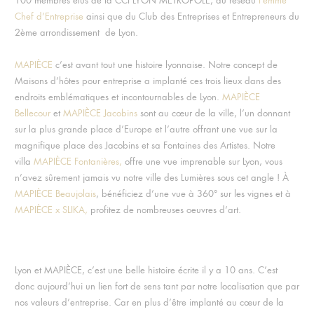
100 membres élus de la CCI LYON METROPOLE, du réseau
Femme
Chef d’Entreprise
ainsi que du Club des Entreprises et Entrepreneurs du
2ème arrondissement de Lyon.
MAPIÈCE
c’est avant tout une histoire lyonnaise. Notre concept de
Maisons d’hôtes pour entreprise a implanté ces trois lieux dans des
endroits emblématiques et incontournables de Lyon.
MAPIÈCE
Bellecour
et
MAPIÈCE Jacobins
sont au cœur de la ville, l’un donnant
sur la plus grande place d’Europe et l’autre offrant une vue sur la
magnifique place des Jacobins et sa Fontaines des Artistes. Notre
villa
MAPIÈCE Fontanières,
offre une vue imprenable sur Lyon, vous
n’avez sûrement jamais vu notre ville des Lumières sous cet angle ! À
MAPIÈCE Beaujolais
, bénéficiez d’une vue à 360° sur les vignes et à
MAPIÈCE x SLIKA,
profitez de nombreuses oeuvres d’art.
Lyon et MAPIÈCE, c’est une belle histoire écrite il y a 10 ans. C’est
donc aujourd’hui un lien fort de sens tant par notre localisation que par
nos valeurs d’entreprise. Car en plus d’être implanté au cœur de la