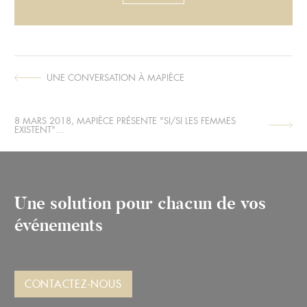
UNE CONVERSATION À MAPIÈCE
ARTICLE
SUIVANT :
8 MARS 2018, MAPIÈCE PRÉSENTE "SI/SI LES FEMMES
ARTICLE
EXISTENT"…
PRÉCÉDENT :
Une solution pour chacun de vos
événements
CONTACTEZ-NOUS