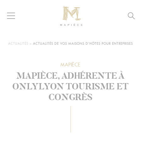
Raccourcis
Panneau de gestion des cookies
Aller au contenu
Aller à la navigation
Aller à la recherche
Navigation
Reche
MAPIÈCE
-
Maisons
d’hôtes
VOUS
ACTUALITÉS
>
ACTUALITÉS DE VOS MAISONS D'HÔTES POUR ENTREPRISES
ÊTES
pour
ICI :
entreprises
MAPIÈCE
MAPIÈCE, ADHÉRENTE À
ONLYLYON TOURISME ET