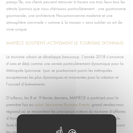
presqu’île, nos clients peuvent retrouver à travers nos trois lieux tous les
attraits lyonnais que nous chérissons particulièrement : une gastronomie
gourmande, une architecture Haussmannienne moderne et une
atmosphère conviviale « comme à la maison » sans oublier un art de
vivre unique.
MAPIÈCE SOUTIENT ACTIVEMENT LE TOURISME LYONNAIS
Le tourisme urbain se développe beaucoup. L’année 2018 s’annonce
d’ores et déjà comme une année particulièrement dynamique pour la
Métropole Lyonnaise. Lyon se positionnant parmi les métropoles
européennes les plus dynamiques et innovantes pour la création et
l’accueil d’événements.
D’ailleurs, les 8 et 9 février derniers, MAPIÈCE a participé pour la
première fois au
salon Séminaires Business Events,
grand rendez-vous
régional où se rencontrent les principaux acteurs du tourisme d’affaires
d’Auvergne Rhône-Alpes. Cet événement incontournable permet de
faire briller le Grand Lyon sur la scène nationale et de mettre en avant
les atouts touristiques lyonnais.