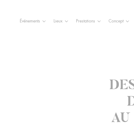
Raccourcis
Panneau de gestion des cookies
Aller au contenu
Aller à la navigation
Aller à la
Événements
Lieux
Prestations
Concept
DE