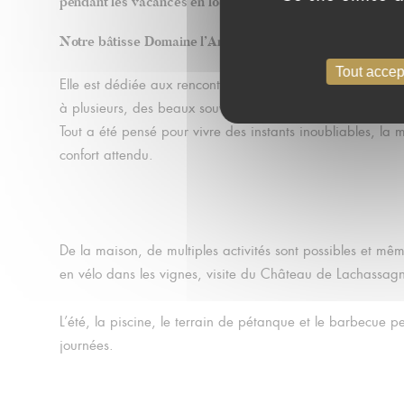
pendant les vacances en
location saisonnière
.
Notre bâtisse Domaine l’Arlequin dans le Beaujolais est à
Tout accep
Elle est dédiée aux rencontres amicales, aux événements 
à plusieurs, des beaux souvenirs.
Tout a été pensé pour vivre des instants inoubliables, la 
confort attendu.
De la maison, de multiples activités sont possibles et mê
en vélo dans les vignes, visite du Château de Lachassa
L’été, la piscine, le terrain de pétanque et le barbecue p
journées.