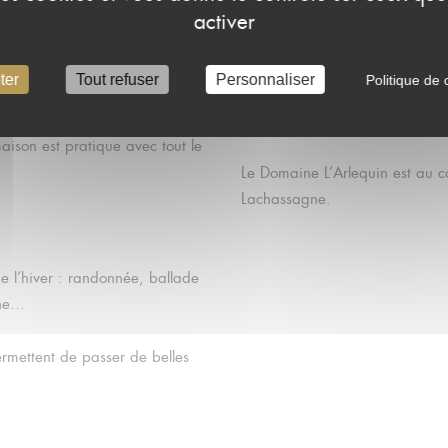
Pierres Dorées.
activer
 louer rien que pour vous…
Nous travaillons en étroite col
ter
Tout refuser
Personnaliser
Politique de c
familiaux pour vivre à deux ou
expériences inédites et ainsi pa
cachés.
maison est pratique avec tout le
Le Domaine L’Arlequin est au c
Lachassagne.
me l’hiver : randonnée, ballade
gne…
ermettent de passer de belles