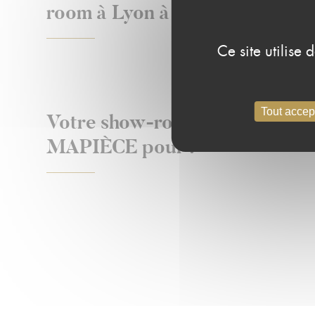
room à Lyon à MAPIÈCE :
Ce site utilise
Tout accep
Votre show-room à Lyon à
MAPIÈCE pour :