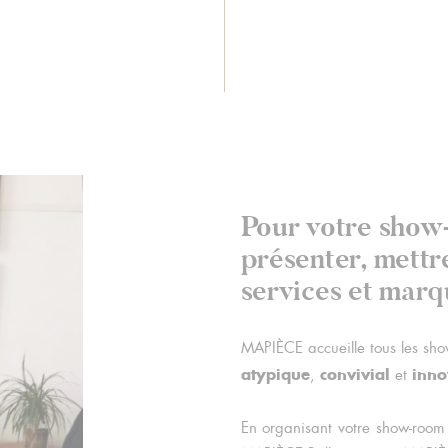
Pour votre show
présenter, mettr
services et marqu
MAPIÈCE accueille tous les s
atypique
convivial
inno
,
et
En organisant votre show-roo