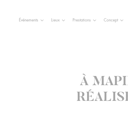
Raccourcis
Panneau de gestion des cookies
Aller au contenu
Aller à la navigation
Aller à la
Événements
Lieux
Prestations
Concept
À MAPI