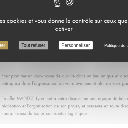
Découvrez le témoignage
de Marine TOUZET, Directrice Marketing
 des cookies et vous donne le contrôle sur ceux qu
activer
ter
Tout refuser
Personnaliser
Politique de c
PROMOUVOIR
SE DIFFÉRENCIER
RENCONTRER
Pour planifier un show room de qualité dans un lieu unique et d’
entreprise dans l’organisation de votre événement afin de vous gar
En effet MAPIÈCE Lyon met à votre disposition une équipe dédiée
réalisation et l’organisation de son projet, et présente en toute disc
libérant ainsi de toutes contraintes logistiques.