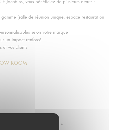
 Jacobins, vous bénéficiez de plusieurs atouts :
de gamme (salle de réunion unique, espace restauration
ersonnalisables selon votre marque
our un impact renforcé
 et vos clients
SHOW-ROOM
ques et conviviaux garantis
… »