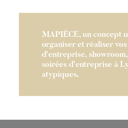
MAPIÈCE, un concept un
organiser et réaliser vo
d’entreprise, showroom,
soirées d’entreprise à L
atypiques.