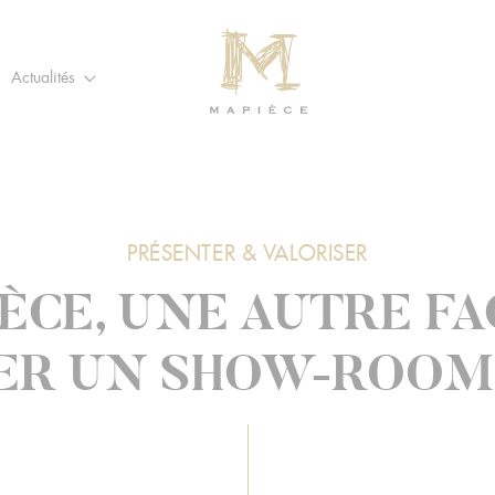
 recherche
Actualités
MAPIÈCE
-
Maisons
d’hôtes
pour
entreprises
PRÉSENTER & VALORISER
ÈCE, UNE AUTRE F