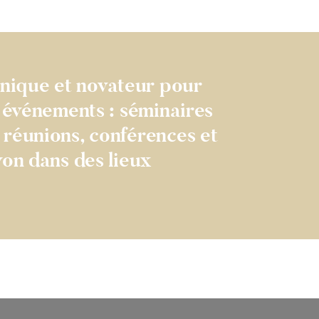
ique et novateur pour
s événements : séminaires
 réunions, conférences et
yon dans des lieux