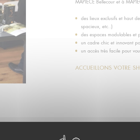
MAPIÈCE Bellecour et à MAPIÈCE
des lieux exclusifs et haut 
spacieux, etc..)
des espaces modulables et p
un cadre chic et innovant p
un accès très facile pour vous
ACCUEILLONS VOTRE 
«
Une adresse à retenir pour des rendez-vous professionnels atypi