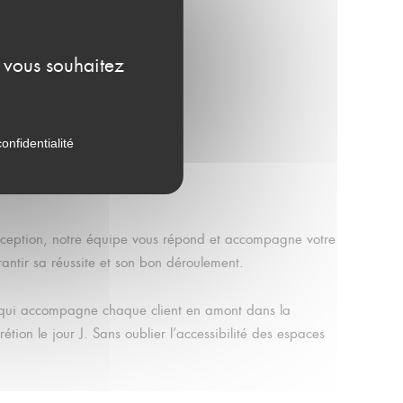
 Marcolin
e vous souhaitez
onfidentialité
exception, notre équipe vous répond et accompagne votre
antir sa réussite et son bon déroulement.
 qui accompagne chaque client en amont dans la
rétion le jour J. Sans oublier l’accessibilité des espaces