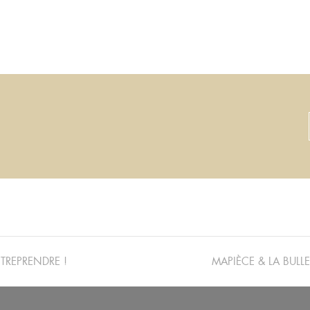
TREPRENDRE !
MAPIÈCE & LA BULL
ARTICLE
PRÉCÉDENT :