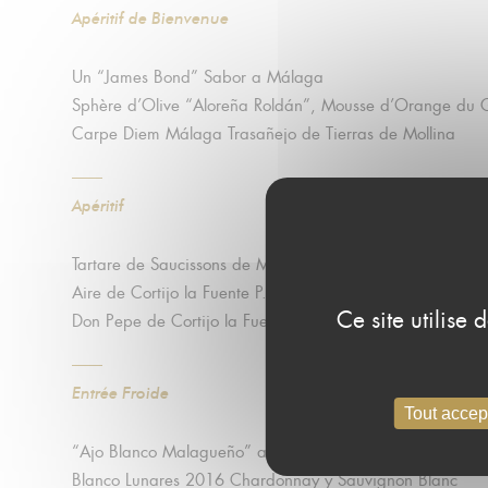
Apéritif de Bienvenue
Un “James Bond” Sabor a Málaga
Sphère d’Olive “Aloreña Roldán”, Mousse d’Orange du 
Carpe Diem Málaga Trasañejo de Tierras de Mollina
Apéritif
Tartare de Saucissons de Málaga “Picasines”, Glace d’av
Aire de Cortijo la Fuente P.X., Pop-Corn Huile d’Olive V
Ce site utilise
Don Pepe de Cortijo la Fuente, Pedro Ximenez Seco
Entrée Froide
Tout accep
“Ajo Blanco Malagueño” avec Thon Mariné “Casa Abilio”
Blanco Lunares 2016 Chardonnay y Sauvignon Blanc