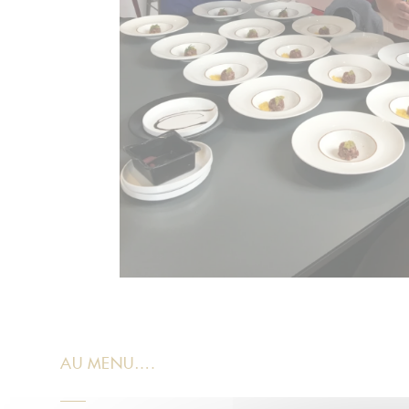
AU MENU….