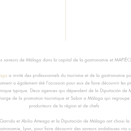
s saveurs de Málaga dans la capital de la gastronomie et MAPIÈC
laga
a invité des professionnels du tourisme et de la gastronomie pou
oment a également été l’occasion pour eux de faire découvrir les pr
omique typique. Deux agences qui dépendent de la Diputación de M
 charge de la promotion touristique et Sabor a Málaga qui regroup
producteurs de la région et de chefs.
Garrido et Abilio Arteaga et la Diputación de Málaga ont choisi la v
tronomie, Lyon, pour faire découvrir des saveurs andalouses via un