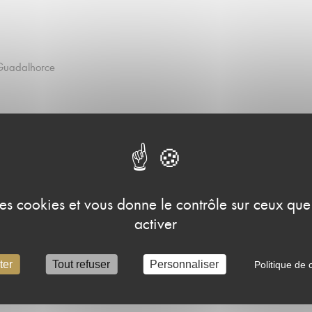
Guadalhorce
ocats
irgen Laguna de Fuente Piedra
 des cookies et vous donne le contrôle sur ceux qu
activer
ter
Tout refuser
Personnaliser
Politique de c
 avec un Caviar d’Huile d’Olive et Orange