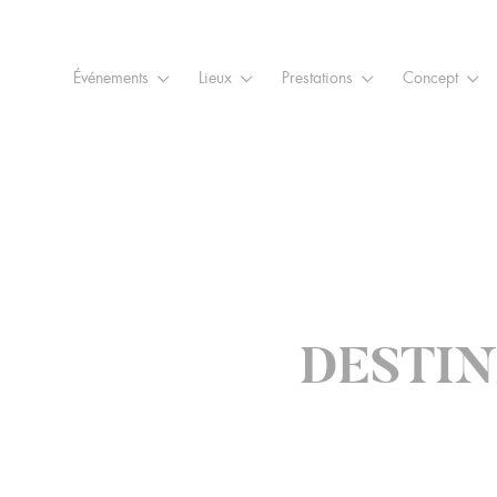
Raccourcis
Panneau de gestion des cookies
Aller au contenu
Aller à la navigation
Aller à la
Événements
Lieux
Prestations
Concept
DESTIN