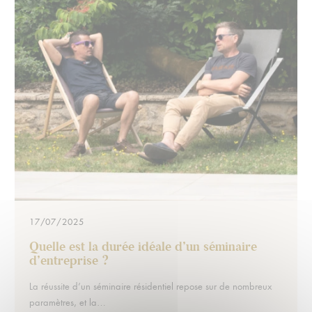
17/07/2025
Quelle est la durée idéale d’un séminaire
d’entreprise ?
Extrait :
La réussite d’un séminaire résidentiel repose sur de nombreux
paramètres, et la…