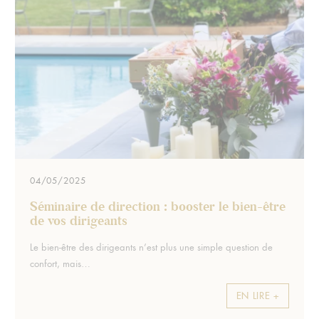
04/05/2025
Séminaire de direction : booster le bien-être
de vos dirigeants
Extrait :
Le bien-être des dirigeants n’est plus une simple question de
confort, mais…
EN LIRE +