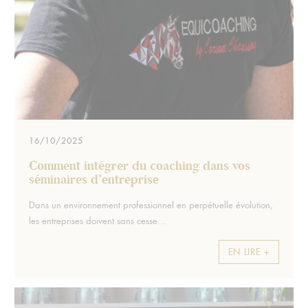
16/10/2025
Comment intégrer du coaching dans vos
séminaires d’entreprise
Extrait :
Dans un environnement professionnel en perpétuelle évolution,
les entreprises doivent sans cesse…
EN LIRE +