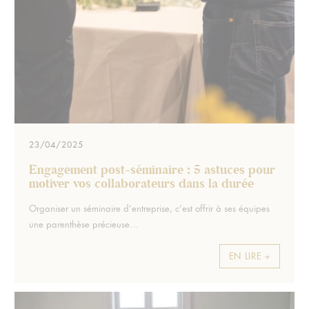
23/04/2025
Engagement post-séminaire : 5 astuces pour
motiver vos collaborateurs dans la durée
Extrait :
Organiser un séminaire d’entreprise, c’est offrir à ses équipes
une parenthèse précieuse…
EN LIRE +