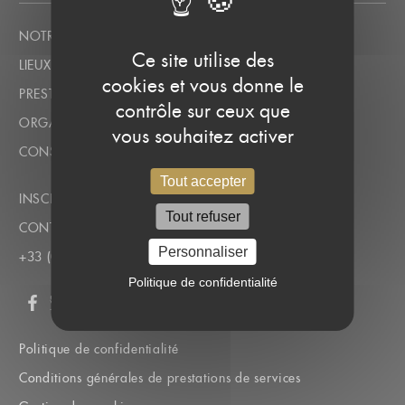
NOTRE APPROCHE SUR MESURE
Ce site utilise des
LIEUX POUR SÉMINAIRE D’ENTREPRISE À LYON
cookies et vous donne le
PRESTATIONS POUR ÉVÉNEMENTS PROFESSIONNELS
contrôle sur ceux que
ORGANISATION D’ÉVÉNEMENTS D’ENTREPRISE
vous souhaitez activer
CONSEILS ÉVÉNEMENTIELS
Tout accepter
INSCRIPTION À LA NEWSLETTER
Tout refuser
CONTACTEZ-NOUS
Personnaliser
+33 (0)4 72 41 79 88
Politique de confidentialité
Facebook
Twitter
LinkedIn
Instagram
Pinterest
Politique de confidentialité
Conditions générales de prestations de services