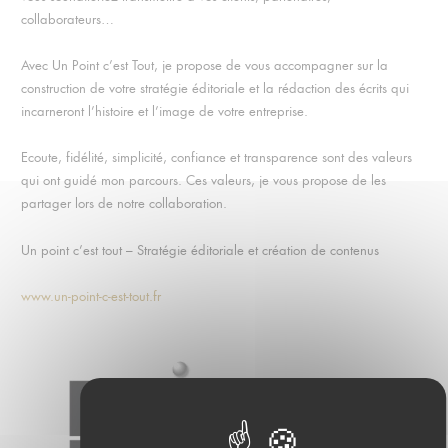
collaborateurs…
Avec Un Point c’est Tout, je propose de vous accompagner sur la
construction de votre stratégie éditoriale et la rédaction des écrits qui
incarneront l’histoire et l’image de votre entreprise.
Ecoute, fidélité, simplicité, confiance et transparence sont des valeurs
qui ont guidé mon parcours. Ces valeurs, je vous propose de les
partager lors de notre collaboration.
Un point c’est tout – Stratégie éditoriale et création de contenus
www.un-point-c-est-tout.fr