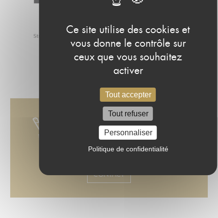
Ce site utilise des cookies et
vous donne le contrôle sur
ceux que vous souhaitez
activer
Tout accepter
Tout refuser
Et si vous racontiez
Personnaliser
votre histoire ?
Politique de confidentialité
CONTACT