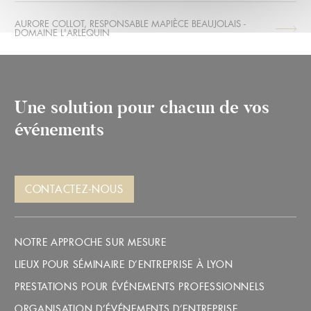
AURORE COLLOT, RESPONSABLE MAPIÈCE BEAUJOLAIS -
ARTICLE
DOMAINE L'ARLEQUIN
PRÉCÉDENT :
Une solution pour chacun de vos
événements
CONTACTEZ-NOUS
NOTRE APPROCHE SUR MESURE
LIEUX POUR SÉMINAIRE D’ENTREPRISE À LYON
PRESTATIONS POUR ÉVÉNEMENTS PROFESSIONNELS
ORGANISATION D’ÉVÉNEMENTS D’ENTREPRISE