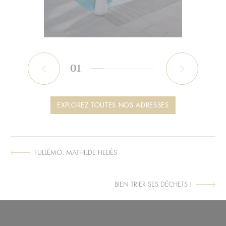
01
Précédent
Sui
EXPLOREZ TOUTES NOS ADRESSES
FULLÉMO, MATHILDE HELIÈS
ARTICLE
SUIVANT :
BIEN TRIER SES DÉCHETS !
ARTICLE
PRÉCÉDENT :