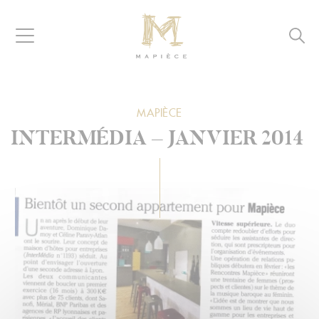
Raccourcis
Panneau de gestion des cookies
Aller au contenu
Aller à la navigation
Aller à la recherche
Navigation
Reche
MAPIÈCE
-
Maisons
d’hôtes
MAPIÈCE
pour
entreprises