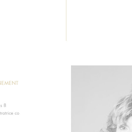
NEMENT
es 8
ratrice co