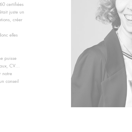
60 certifiées
tait juste un
tions, créer
donc elles
ne puisse
ciaux, CV…
r notre
un conseil