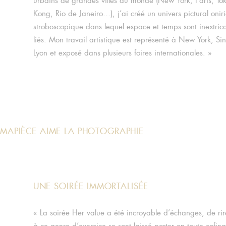
urbains de grandes villes du monde (New York, Paris, To
Kong, Rio de Janeiro…), j’ai créé un univers pictural onir
stroboscopique dans lequel espace et temps sont inextri
liés. Mon travail artistique est représenté à New York, Si
Lyon et exposé dans plusieurs foires internationales. »
MAPIÈCE AIME LA PHOTOGRAPHIE
UNE SOIRÉE IMMORTALISÉE
« La soirée Her value a été incroyable d’échanges, de ri