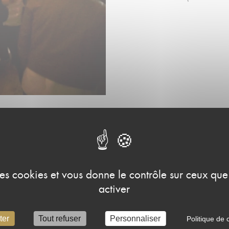
 des cookies et vous donne le contrôle sur ceux qu
activer
s, sensible
hé mes idées
ter
Tout refuser
Personnaliser
Politique de c