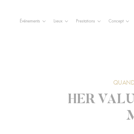
Raccourcis
Panneau de gestion des cookies
Aller au contenu
Aller à la navigation
Aller à la
Événements
Lieux
Prestations
Concept
QUAND 
HER VALU