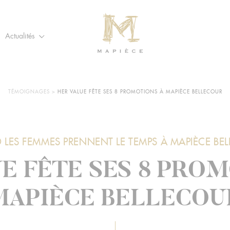
 recherche
Actualités
MAPIÈCE
-
Maisons
d’hôtes
VOUS
TÉMOIGNAGES
>
HER VALUE FÊTE SES 8 PROMOTIONS À MAPIÈCE BELLECOUR
pour
ÊTES
ICI :
entreprises
LES FEMMES PRENNENT LE TEMPS À MAPIÈCE BE
E FÊTE SES 8 PRO