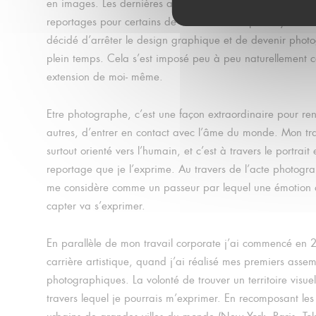
en images. Les dernières années je faisais déjà des portr
reportages pour certains de mes clients. Et puis il y a 3 an
décidé d’arrêter le design graphique et de devenir phot
plein temps. Cela s’est imposé peu à peu naturellement
extension de moi- même.
Etre photographe, c’est une façon extraordinaire pour ren
autres, d’entrer en contact avec l’âme du monde. Mon tra
surtout orienté vers l’humain, et c’est à travers le portrait e
reportage que je l’exprime. Au travers de l’acte photogra
me considère comme un passeur par lequel une émotion q
capter va s’exprimer.
En parallèle de mon travail corporate j’ai commencé en
carrière artistique, quand j’ai réalisé mes premiers asse
photographiques. La volonté de trouver un territoire visue
travers lequel je pourrais m’exprimer. En recomposant le