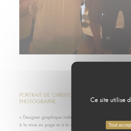
PORTRAIT DE CHRISTOPHE POUGET, ARTISTE
Ce site utilise
PHOTOGRAPHE
« Designer graphique indépendant pendant plus de 15 an
à la mise en page et à la composition, j’ai toujours couc
Tout accep