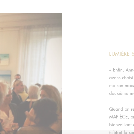
LUMIÈRE 
« Enfin, Ann
avons choisi
maison mais 
deuxième m
Quand on reç
MAPIÈCE, on 
bienveillant
(c’était la s