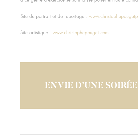
à ce genre d’exercice se sont laissé porter en toute cof
Site de portrait et de reportage :
www.christophepougetp
Site artistique :
www.christophepouget.com
ENVIE D’UNE SOIRÉE