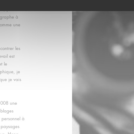
aits ou des
s, j’ai
ographe à
 comme une
contrer les
vail est
t le
phique, je
ue je vais
 2008 une
mblages
l personnel à
s paysages