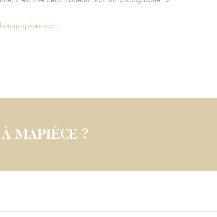
inance, c’est une beau cadeau pour un photographe. »
hotographies.com
 À MAPIÈCE ?