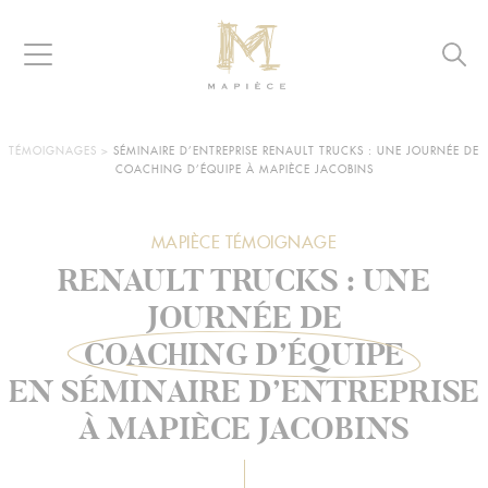
Raccourcis
Panneau de gestion des cookies
Aller au contenu
Aller à la navigation
Aller à la recherche
Navigation
Reche
MAPIÈCE
-
Maisons
d’hôtes
VOUS
TÉMOIGNAGES
>
SÉMINAIRE D’ENTREPRISE RENAULT TRUCKS : UNE JOURNÉE DE
ÊTES
COACHING D’ÉQUIPE À MAPIÈCE JACOBINS
pour
ICI :
entreprises
MAPIÈCE TÉMOIGNAGE
RENAULT TRUCKS : UNE
JOURNÉE DE
COACHING D’ÉQUIPE
EN SÉMINAIRE D’ENTREPRISE