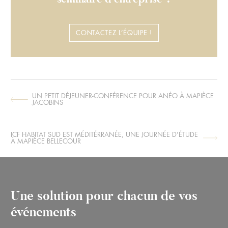
CONTACTEZ L’ÉQUIPE !
UN PETIT DÉJEUNER-CONFÉRENCE POUR ANÉO À MAPIÈCE
ARTICLE
JACOBINS
SUIVANT :
ICF HABITAT SUD EST MÉDITÉRRANÉE, UNE JOURNÉE D'ÉTUDE
ARTICLE
À MAPIÈCE BELLECOUR
PRÉCÉDENT :
Une solution pour chacun de vos
événements