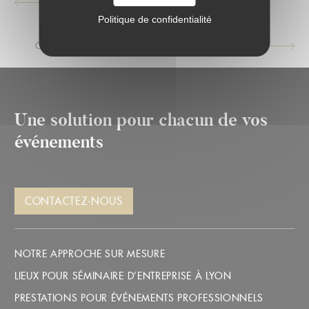
MERIAL AIME MAPIÈCE
ARTICLE
SUIVANT :
Politique de confidentialité
GRANT THORNTON, SA SOIRÉE ANNUELLE À MAPIÈCE
ARTICLE
PRÉCÉDENT :
Une solution pour chacun de vos
événements
CONTACTEZ-NOUS
NOTRE APPROCHE SUR MESURE
LIEUX POUR SÉMINAIRE D’ENTREPRISE À LYON
PRESTATIONS POUR ÉVÉNEMENTS PROFESSIONNELS