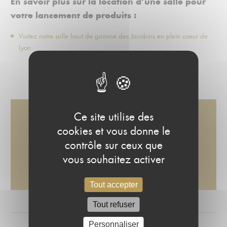
En savoir plus sur la location d’une salle pour
votre lancement de produits :
Visitez notre salle haut de gamme des Jacobins en plein coeur de
Lyon
Ce site utilise des
cookies et vous donne le
UN PROJET DE SHOOTING ?
contrôle sur ceux que
vous souhaitez activer
CONTACTEZ-NOUS
Tout accepter
Tout refuser
Personnaliser