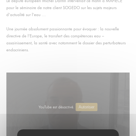
Le député européen Michel Dantin intervenait ce matin à MAPIÈCE
pour le séminaire de notre client SOGEDO sur les sujets majeurs
d’actualité sur l’eau …
Une journée absolument passionnante pour évoquer : la nouvelle
directive de l’Europe, le transfert des compétences eau –
assainissement, la santé avec notamment le dossier des perturbateurs
endocriniens.
YouTube est désactivé.
Autoriser