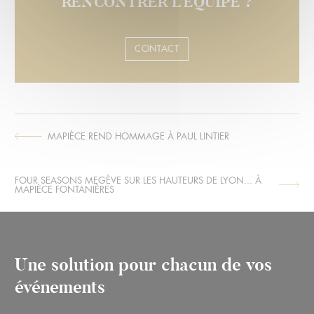
RENCONTRER L’ÉQUIPE ?
CONTACT
MAPIÈCE REND HOMMAGE À PAUL LINTIER
ARTICLE
SUIVANT :
FOUR SEASONS MEGÈVE SUR LES HAUTEURS DE LYON... À
ARTICLE
MAPIÈCE FONTANIÈRES
PRÉCÉDENT :
Une solution pour chacun de vos
événements