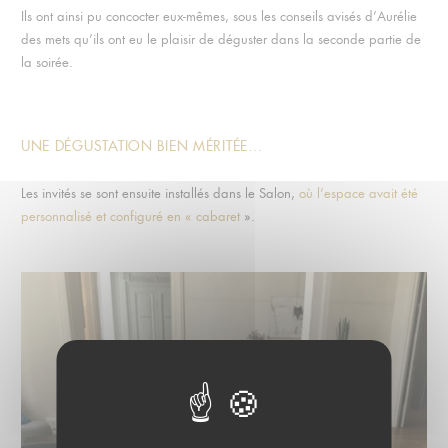
Ils ont ainsi pu concocter eux-mêmes, sous les conseils avisés d’Aurélie
des mets qu’ils ont eu le plaisir de déguster dans la seconde partie de
la soirée.
UNE DÉGUSTATION BIEN MÉRITÉE…
Les invités se sont ensuite installés dans le Salon,
où l’espace avait été
personnalisé et configuré en « cabaret
».