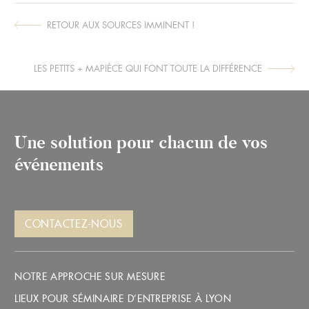
RETOUR AUX SOURCES IMMINENT !
ARTICLE
SUIVANT :
LES PETITS + MAPIÈCE QUI FONT TOUTE LA DIFFÉRENCE
ARTICLE
PRÉCÉDENT :
Une solution pour chacun de vos
événements
CONTACTEZ-NOUS
NOTRE APPROCHE SUR MESURE
LIEUX POUR SÉMINAIRE D’ENTREPRISE À LYON