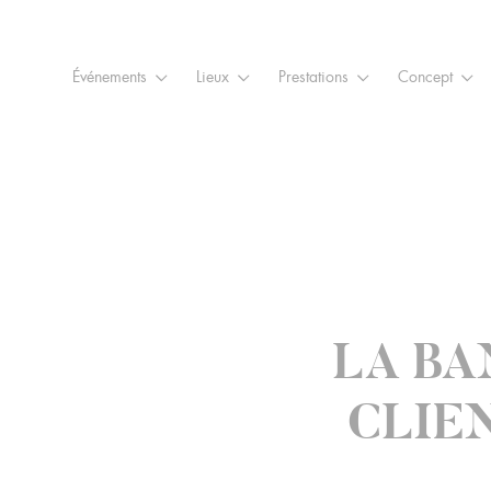
Raccourcis
Panneau de gestion des cookies
Aller au contenu
Aller à la navigation
Aller à la
Événements
Lieux
Prestations
Concept
LA BA