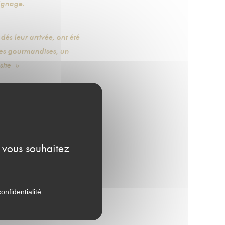
oignage.
dés leur arrivée, ont été
ces gourmandises, un
site »
e vous souhaitez
onfidentialité