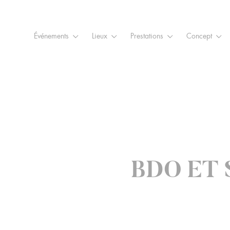
Raccourcis
Panneau de gestion des cookies
Aller au contenu
Aller à la navigation
Aller à la
Événements
Lieux
Prestations
Concept