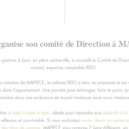
ganise son comité de Direction à 
gamme à Lyon, en plein centre-ville, a accueilli le Comité de Direc
conseil, expertise comptable BDO.
 la création de MAPIÈCE, le cabinet BDO a tenu sa promesse et est
 dans l’appartement. Une journée pour échanger, faire le point, p
rtantes dans une ambiance de travail studieuse mais aussi chaleur
être
la salle à louer à Lyon
, idéale pour répondre aux
objectifs d’un
 réflexion et convivialité. Si vous souhaitez
inviter clients ou partena
un lieu haut de gamme
, MAPIÈCE vous propose 7 lieux différents, en 