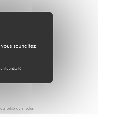
e vous souhaitez
z…
onfidentialité
ssibilité de s’isoler.