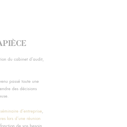
MAPIÈCE
tion du cabinet d’audit,
 venu passé toute une
rendre des décisions
euse.
 séminaire d’entreprise
,
ires lors d’une réunion
fonction de vos besoin,