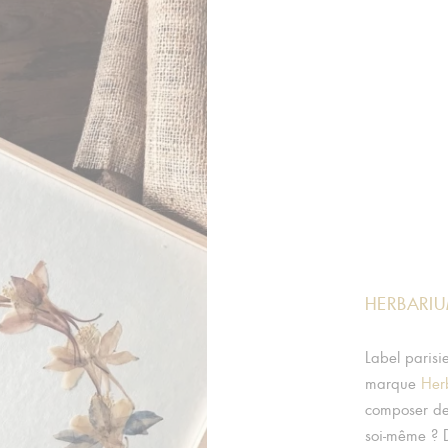
HERBARI
Label parisi
marque
Her
composer de 
soi-même ? 