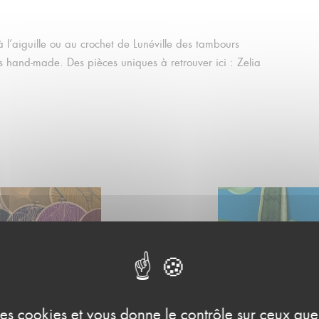
 l’aiguille ou au crochet de Lunéville des tambours
ns hand-made. Des pièces uniques à retrouver ici : Zelia
 des cookies et vous donne le contrôle sur ceux qu