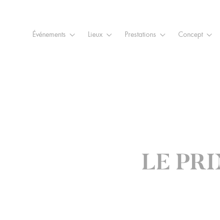
Raccourcis
Panneau de gestion des cookies
Aller au contenu
Aller à la navigation
Aller à la
Événements
Lieux
Prestations
Concept
LE PR