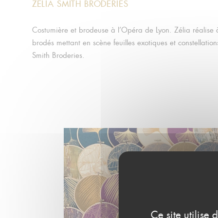
ZELIA SMITH BRODERIES
Costumière et brodeuse à l’Opéra de Lyon. Zélia réalise à
brodés mettant en scène feuilles exotiques et constellatio
Smith Broderies.
Ce site utilise