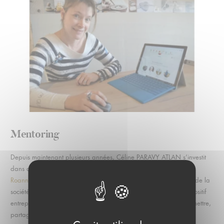
Mentoring
Depuis maintenant plusieurs années, Céline PARAVY ATLAN s’investit
dans du mentoring avec la
CCI Lyon Métropole Sainte Etienne
Roanne,
elle accompagne Céline Sebrecht, jeune entrepreneure de la
société
Cagette Violette
ou encore les porteurs de projets du dispositif
entrepreneurial
Lyon Start Up
. Elle consacre du temps pour transmettre,
partager ses compétences et son savoir-faire ainsi que sa vision