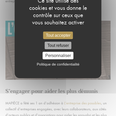
Ce site utilise des
entrepreneuriale.
cookies et vous donne le
contrôle sur ceux que
vous souhaitez activer
Tout accepter
Tout refuser
Personnaliser
Politique de confidentialité
S’engager pour aider les plus démunis
MAPIÈCE a fêté ses 1 an d’adhésion à
L’entreprise des possibles
, un
collectif d’entreprises engagées, avec leurs collaborateurs, aux côtés
d’acteurs publics et d’associations pour aider les sans-abri et les plus