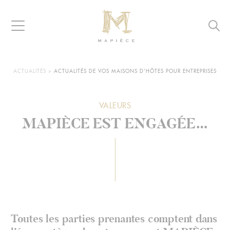
Raccourcis
Panneau de gestion des cookies
Aller au contenu
Aller à la navigation
Aller à la recherche
Navigation
Reche
MAPIÈCE
-
Maisons
d’hôtes
VOUS
ACTUALITÉS
>
ACTUALITÉS DE VOS MAISONS D'HÔTES POUR ENTREPRISES
ÊTES
pour
ICI :
entreprises
VALEURS
Toutes les parties prenantes comptent dans