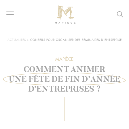
Raccourcis
Panneau de gestion des cookies
Aller au contenu
Aller à la navigation
Aller à la recherche
Navigation
Reche
MAPIÈCE
-
Maisons
d’hôtes
VOUS
ACTUALITÉS
>
CONSEILS POUR ORGANISER DES SÉMINAIRES D'ENTREPRISE
ÊTES
pour
ICI :
entreprises
MAPIÈCE
COMMENT ANIMER
UNE FÊTE DE FIN D’ANNÉE