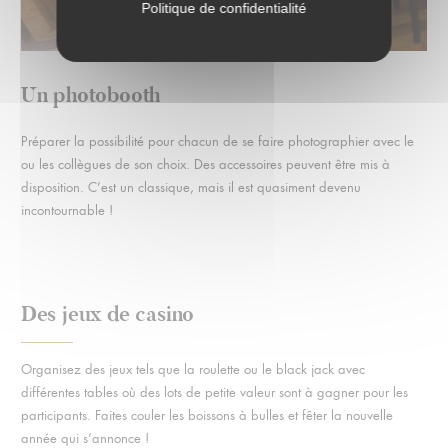
Politique de confidentialité
Un photobooth
Préparer la possibilité pour chacun de se faire photographier avec le
ou les collègues de son choix. Des accessoires peuvent être mis à
disposition. C’est un classique, mais il est quasiment devenu
incontournable !
Des jeux de casino
Organisez des jeux tels que la roulette ou le black jack avec
différentes tables où des lots de petite valeur sont à gagner pour les
participants. Faites couler les boissons à bulles et fêter la nouvelle
année qui s’annonce !