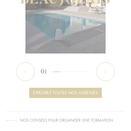
01
Précédent
Sui
EXPLOREZ TOUTES NOS ADRESSES
NOS CONSEILS POUR ORGANISER UNE FORMATION
ARTICLE
SUIVANT :