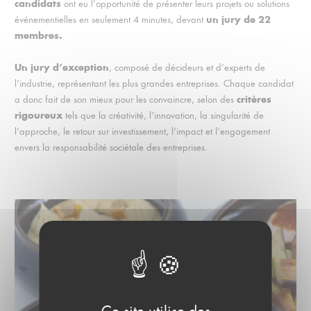
candidats
ont eu l’opportunité de présenter leurs projets ou solutions
un jury de 22
événementielles en seulement 4 minutes, devant
membres.
Un jury d’exception
, composé de décideurs et d’experts de
l’industrie, représentant les plus grandes entreprises. Chaque candidat
critères
a donc fait de son mieux pour les convaincre, selon des
rigoureux
tels que la créativité, l’innovation, la singularité de
l’approche, le retour sur investissement, l’impact et l’engagement
envers la responsabilité sociétale des entreprises.