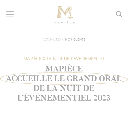
Raccourcis
Panneau de gestion des cookies
Aller au contenu
Aller à la navigation
Aller à la recherche
Navigation
Reche
MAPIÈCE
-
Maisons
d’hôtes
VOUS
ACTUALITÉS
>
NOS CLIENTS
ÊTES
pour
ICI :
entreprises
MAPIÈCE X LA NUIT DE L’ÉVÉNEMENTIEL
MAPIÈCE
ACCUEILLE LE GRAND ORAL
DE LA NUIT DE