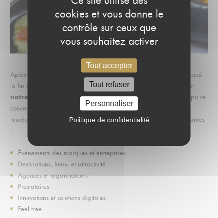
Ce site utilise des
cookies et vous donne le
contrôle sur ceux que
vous souhaitez activer
Tout accepter
un déjeuner délibératoire
Après une matinée intense,
a marqué
Tout refuser
la fin des auditions. Autour de Trip-Tips préparés en exclusivité par
notre partenaire Dealer de Cook,
les membres du jury ont pu se
Personnaliser
concerter et établir le palmarès définitif, afin de récompenser les
6 catégories
lauréats des plus belles innovations, selon les
suivantes
Politique de confidentialité
:
Événements des marques et entreprises
Destinations, lieux, et attractivité
Agences et organisateurs
Prestataires
Innovations et solutions digitales
Feel free