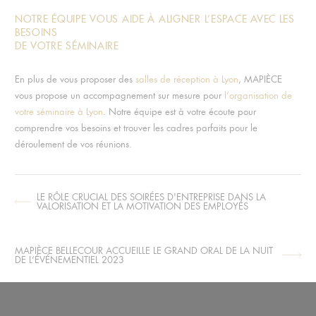
NOTRE ÉQUIPE VOUS AIDE À ALIGNER L’ESPACE AVEC LES
BESOINS
DE VOTRE SÉMINAIRE
En plus de vous proposer des
salles de réception à Lyon
, MAPIÈCE
vous propose un accompagnement sur mesure pour
l’organisation de
votre séminaire à Lyon
. Notre équipe est à votre écoute pour
comprendre vos besoins et trouver les cadres parfaits pour le
déroulement de vos réunions.
LE RÔLE CRUCIAL DES SOIRÉES D'ENTREPRISE DANS LA
ARTICLE
VALORISATION ET LA MOTIVATION DES EMPLOYÉS
SUIVANT :
MAPIÈCE BELLECOUR ACCUEILLE LE GRAND ORAL DE LA NUIT
ARTICLE
DE L’ÉVÉNEMENTIEL 2023
PRÉCÉDENT :