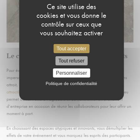
Ce site utilise des
cookies et vous donne le
contrôle sur ceux que
vous souhaitez activer
Tout accepter
Le choix d’espaces atypiques et innovants
Tout refuser
Pour éviter d’organiser un énième séminaire dans une salle
Personnaliser
impersonnelle sans charme située dans une périphérie urbaine sans
Politique de confidentialité
attrait, il est aussi possible de
choisir un lieu de réunion de travail
attractif
qui ajoutera du charme à un séminaire. Le choix du bon lieu
permet de lier l’utile à l’agréable et de transformer un événement
d’entreprise en occasion de réunir les collaborateurs pour leur offrir un
moment à part.
En choisissant des espaces atypiques et innovants, vous démultiplier les
effets de votre événement et vous marquez les esprits des participants.