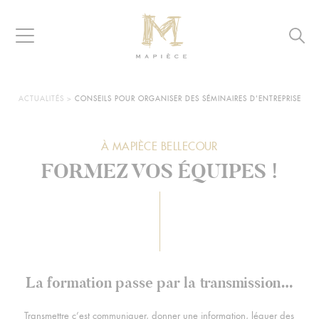
Raccourcis
Panneau de gestion des cookies
Aller au contenu
Aller à la navigation
Aller à la recherche
Navigation
Reche
MAPIÈCE
-
Maisons
d’hôtes
VOUS
ACTUALITÉS
>
CONSEILS POUR ORGANISER DES SÉMINAIRES D'ENTREPRISE
ÊTES
pour
ICI :
entreprises
À MAPIÈCE BELLECOUR
La formation passe par la transmission…
Transmettre c’est communiquer, donner une information, léguer des