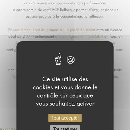
vers de nouvelles expertises et de la performance.
Le cadre serein de MAPIÈCE Bellecour permet d’évoluer dans un
espace propice à la concentration, la réflexion.
L’
appartement haut de gamme de la place Bellecour
offre un espace
idéal de 210m² entièrement
à la configuration modulable
en fonction
de vos besoins. En lounge, en U ou en école, de nombreuses
configurations sont possibles, sans oublier les différentes salles de sous-
commission.
Afin de faciliter l’organisation des formations et de leurs enjeux, toute
l’équipe de spécialistes MAPIÈCE Lyon
vous accompagne et vous
Ce site utilise des
épaule à chaque étape.
cookies et vous donne le
contrôle sur ceux que
vous souhaitez activer
Découvrez la formation
LANCÔME Cosmétiques
Tout accepter
Tout refuser
BESOIN D’INFORMATIONS ? CONTACTEZ-NOUS !