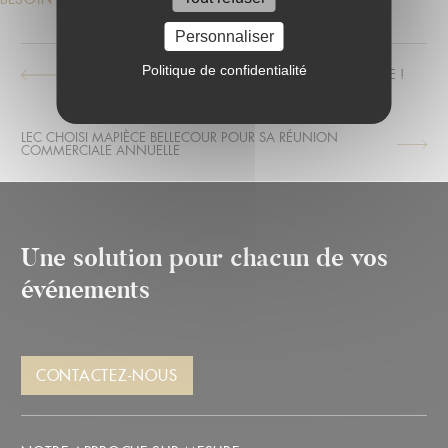
Personnaliser
Politique de confidentialité
À MAPIÈCE, LA RESTAURATION EST TRÈS GOURMANDE !
ARTICLE
SUIVANT :
LEC CHOISI MAPIÈCE BELLECOUR POUR SA RÉUNION
ARTICLE
COMMERCIALE ANNUELLE
PRÉCÉDENT :
Une solution pour chacun de vos
événements
CONTACTEZ-NOUS