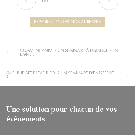
01
Précédent
Sui
EXPLOREZ TOUTES NOS ADRESSES
COMMENT ANIMER UN SÉMINAIRE À DISTANCE / EN
ARTICLE
LIGNE ?
SUIVANT :
QUEL BUDGET PRÉVOIR POUR UN SÉMINAIRE D'ENTREPRISE
ARTICLE
?
PRÉCÉDENT :
Une solution pour chacun de vos
événements