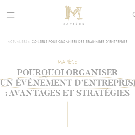
Raccourcis
Panneau de gestion des cookies
Aller au contenu
Aller à la navigation
Aller à la recherche
Navigation
MAPIÈCE
-
Maisons
d’hôtes
VOUS
ACTUALITÉS
>
CONSEILS POUR ORGANISER DES SÉMINAIRES D'ENTREPRISE
ÊTES
pour
ICI :
entreprises
MAPIÈCE
POURQUOI ORGANISER
UN ÉVÉNEMENT D’ENTREPRIS