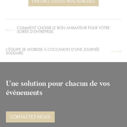
EXPLOREZ TOUTES NOS ADRESSES
COMMENT CHOISIR LE BON ANIMATEUR POUR VOTRE
ARTICLE
SOIRÉE D'ENTREPRISE
SUIVANT :
L'ÉQUIPE SE MOBILISE À L'OCCASION D'UNE JOURNÉE
ARTICLE
SOLIDAIRE
PRÉCÉDENT :
Une solution pour chacun de vos
événements
CONTACTEZ-NOUS