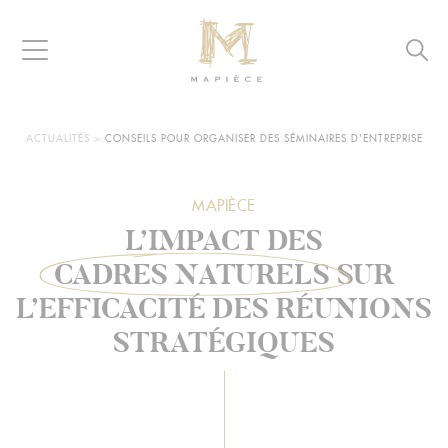
Raccourcis
Panneau de gestion des cookies
Aller au contenu
Aller à la navigation
Aller à la recherche
Navigation
Reche
MAPIÈCE
-
Maisons
d’hôtes
VOUS
ACTUALITÉS
>
CONSEILS POUR ORGANISER DES SÉMINAIRES D'ENTREPRISE
ÊTES
pour
ICI :
entreprises
MAPIÈCE
L’IMPACT DES
CADRES NATURELS
SUR
L’EFFICACITÉ DES RÉUNIONS