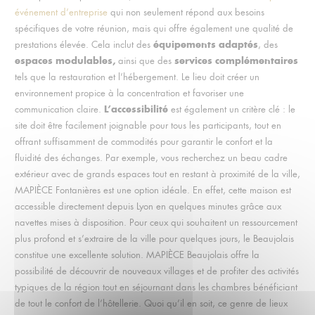
événement d’entreprise
qui non seulement répond aux besoins
spécifiques de votre réunion, mais qui offre également une qualité de
équipements adaptés
prestations élevée. Cela inclut des
, des
espaces modulables,
services complémentaires
ainsi que des
tels que la restauration et l’hébergement. Le lieu doit créer un
environnement propice à la concentration et favoriser une
L’accessibilité
communication claire.
est également un critère clé : le
site doit être facilement joignable pour tous les participants, tout en
offrant suffisamment de commodités pour garantir le confort et la
fluidité des échanges. Par exemple, vous recherchez un beau cadre
extérieur avec de grands espaces tout en restant à proximité de la ville,
MAPIÈCE Fontanières est une option idéale. En effet, cette maison est
accessible directement depuis Lyon en quelques minutes grâce aux
navettes mises à disposition. Pour ceux qui souhaitent un ressourcement
plus profond et s’extraire de la ville pour quelques jours, le Beaujolais
constitue une excellente solution. MAPIÈCE Beaujolais offre la
possibilité de découvrir de nouveaux villages et de profiter des activités
typiques de la région tout en séjournant dans les chambres bénéficiant
de tout le confort de l’hôtellerie. Quoi qu’il en soit, ce genre de lieux