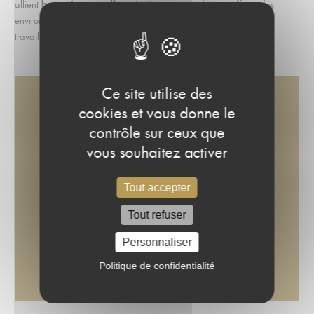
beauté naturelle
allient
et équipements modernes, offrant des
environnements inspirants qui peuvent transformer vos sessions de
travail en expériences productives.
Ce site utilise des
cookies et vous donne le
contrôle sur ceux que
vous souhaitez activer
Mon prochain séminaire se
Tout accepter
déroulera dans un cadre
Tout refuser
exceptionnel…
Personnaliser
Politique de confidentialité
CONTACT