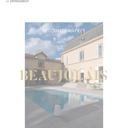
stimulant
et
.
DÉCOUVREZ MAPIÈCE
BEAUJOLAIS