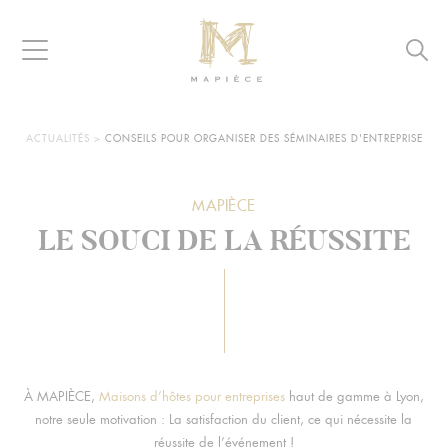
Raccourcis
Panneau de gestion des cookies
Aller au contenu
Aller à la navigation
Aller à la recherche
Navigation
Reche
MAPIÈCE
-
Maisons
d’hôtes
VOUS
ACTUALITÉS
>
CONSEILS POUR ORGANISER DES SÉMINAIRES D'ENTREPRISE
ÊTES
pour
ICI :
entreprises
MAPIÈCE
À MAPIÈCE,
Maisons d’hôtes pour entreprises
haut de gamme à Lyon,
notre seule motivation : La satisfaction du client, ce qui nécessite la
réussite de l’événement !