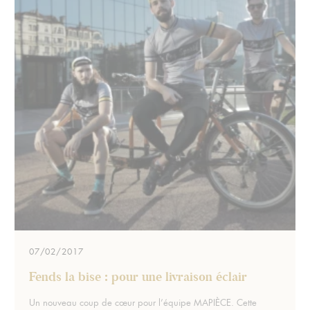
07/02/2017
Fends la bise : pour une livraison éclair
Extrait :
Un nouveau coup de cœur pour l’équipe MAPIÈCE. Cette