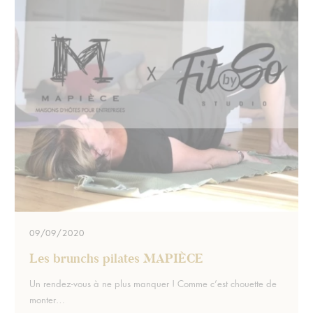
09/09/2020
Les brunchs pilates MAPIÈCE
Extrait :
Un rendez-vous à ne plus manquer ! Comme c’est chouette de
monter…