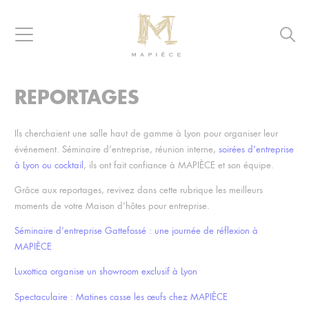
Raccourcis
Panneau de gestion des cookies
Aller au contenu
Aller à la navigation
Aller à la recherche
Navigation
Reche
MAPIÈCE
-
Maisons
REPORTAGES
d’hôtes
pour
entreprises
Ils cherchaient une salle haut de gamme à Lyon pour organiser leur
événement. Séminaire d’entreprise, réunion interne,
soirées d’entreprise
à Lyon ou cocktail
, ils ont fait confiance à MAPIÈCE et son équipe.
Grâce aux reportages, revivez dans cette rubrique les meilleurs
moments de votre
Maison d’hôtes pour entreprise
.
Séminaire d’entreprise Gattefossé : une journée de réflexion à
MAPIÈCE
Luxottica organise un showroom exclusif à Lyon
Spectaculaire : Matines casse les œufs chez MAPIÈCE