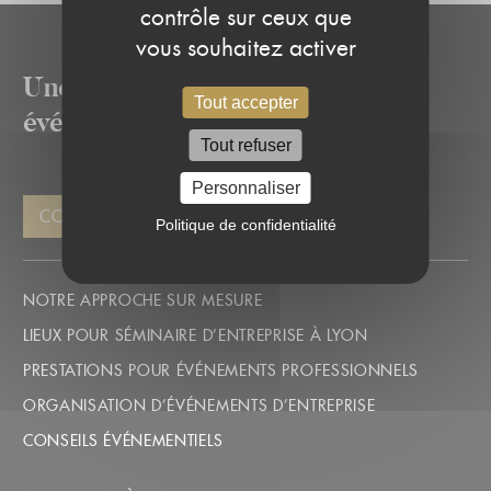
contrôle sur ceux que
vous souhaitez activer
Une solution pour chacun de vos
Tout accepter
événements
Tout refuser
Personnaliser
CONTACTEZ-NOUS
Politique de confidentialité
NOTRE APPROCHE SUR MESURE
LIEUX POUR SÉMINAIRE D’ENTREPRISE À LYON
PRESTATIONS POUR ÉVÉNEMENTS PROFESSIONNELS
ORGANISATION D’ÉVÉNEMENTS D’ENTREPRISE
CONSEILS ÉVÉNEMENTIELS