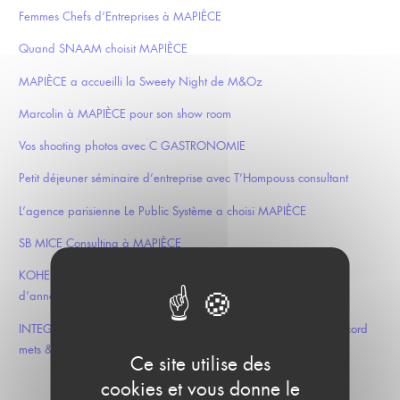
Femmes Chefs d’Entreprises à MAPIÈCE
Quand SNAAM choisit MAPIÈCE
MAPIÈCE a accueilli la Sweety Night de M&Oz
Marcolin à MAPIÈCE pour son show room
Vos shooting photos avec C GASTRONOMIE
Petit déjeuner séminaire d’entreprise avec T’Hompouss consultant
L’agence parisienne Le Public Système a choisi MAPIÈCE
SB MICE Consulting à MAPIÈCE
KOHE MANAGEMENT a choisi MAPIÈCE pour sa soirée de fin
d’année
INTEGRA a choisi MAPIÈCE pour l’organisation d’un diner » accord
mets & vins «
Ce site utilise des
cookies et vous donne le