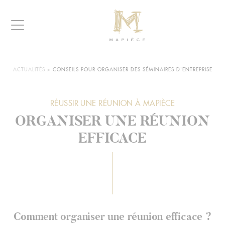
Raccourcis
Panneau de gestion des cookies
Aller au contenu
Aller à la navigation
Aller à la recherche
Navigation
MAPIÈCE
-
Maisons
d’hôtes
VOUS
ACTUALITÉS
>
CONSEILS POUR ORGANISER DES SÉMINAIRES D'ENTREPRISE
ÊTES
pour
ICI :
entreprises
RÉUSSIR UNE RÉUNION À MAPIÈCE
ORGANISER UNE RÉUNION
Comment organiser une réunion efficace ?