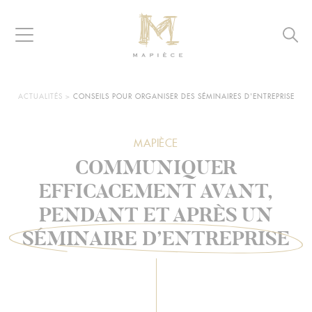
Raccourcis
Panneau de gestion des cookies
Aller au contenu
Aller à la navigation
Aller à la recherche
Navigation
Reche
MAPIÈCE
-
Maisons
d’hôtes
VOUS
ACTUALITÉS
>
CONSEILS POUR ORGANISER DES SÉMINAIRES D'ENTREPRISE
ÊTES
pour
ICI :
entreprises
MAPIÈCE
COMMUNIQUER
EFFICACEMENT AVANT,
PENDANT ET APRÈS UN
SÉMINAIRE D’ENTREPRISE