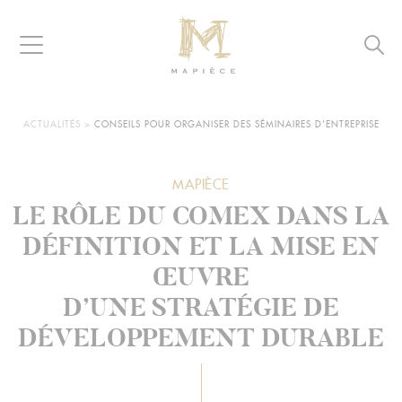
Raccourcis
Panneau de gestion des cookies
Aller au contenu
Aller à la navigation
Aller à la recherche
Navigation
Reche
MAPIÈCE
-
Maisons
d’hôtes
VOUS
ACTUALITÉS
>
CONSEILS POUR ORGANISER DES SÉMINAIRES D'ENTREPRISE
ÊTES
pour
ICI :
entreprises
MAPIÈCE
LE RÔLE DU COMEX DANS LA
DÉFINITION ET LA MISE EN
ŒUVRE
D’UNE STRATÉGIE DE