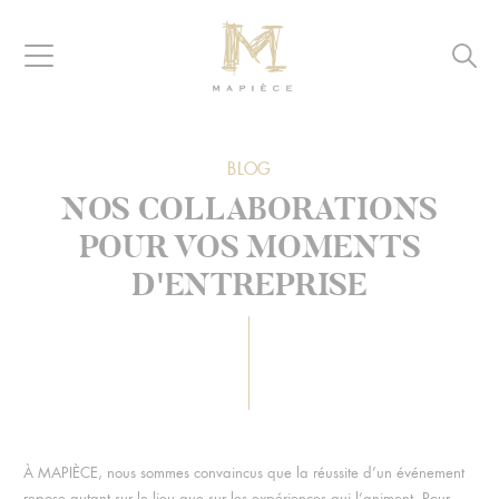
Raccourcis
Panneau de gestion des cookies
Aller au contenu
Aller à la navigation
Aller à la recherche
Navigation
Reche
MAPIÈCE
-
Maisons
d’hôtes
-
BLOG
pour
NOS COLLABORATIONS
entreprises
POUR VOS MOMENTS
D'ENTREPRISE
À MAPIÈCE, nous sommes convaincus que la réussite d’un événement
repose autant sur le lieu que sur les expériences qui l’animent. Pour