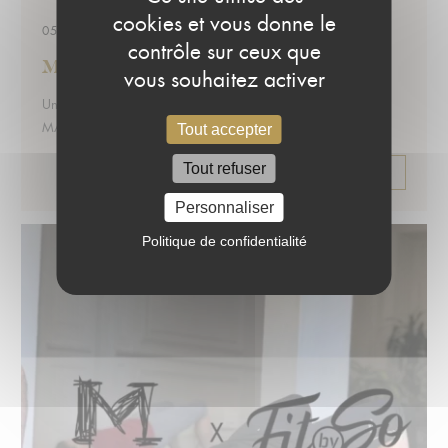
cookies et vous donne le
05/05/2021
contrôle sur ceux que
MAPIÈCE X du biscuit à la cuillère
vous souhaitez activer
Extrait :
Une nouvelle carte gourmande pour vos récréations sucrées
MAPIÈCE, plus que des…
Tout accepter
Tout refuser
EN LIRE +
Personnaliser
Politique de confidentialité