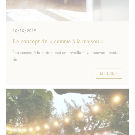
10/10/2019
Le concept du « comme à la maison »
Extrait :
Être comme à la maison tout en travaillant Un nouveau mode
de…
EN LIRE +